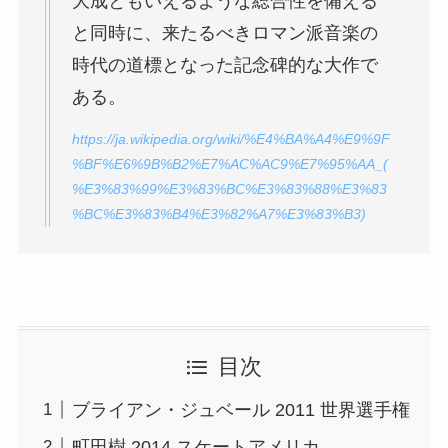
大成ともいえるような総合性を備える
と同時に、来たるべきロマン派音楽の
時代の道標となった記念碑的な大作で
ある。
https://ja.wikipedia.org/wiki/%E4%BA%A4%E9%9F
%BF%E6%9B%B2%E7%AC%AC9%E7%95%AA_(
%E3%83%99%E3%83%BC%E3%83%88%E3%83
%BC%E3%83%B4%E3%82%A7%E3%83%B3)
目次
ブライアン・ジュベール 2011 世界選手権
町田樹 2014 スケートアメリカ