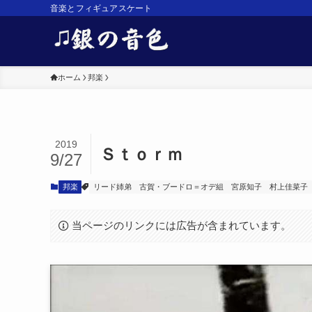
音楽とフィギュアスケート
ホーム
邦楽
2019
Ｓｔｏｒｍ
9/27
邦楽
リード姉弟
古賀・ブードロ＝オデ組
宮原知子
村上佳菜子
当ページのリンクには広告が含まれています。