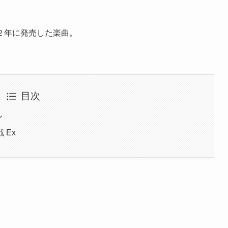
２年に発売した楽曲。
目次
ル
 Ex