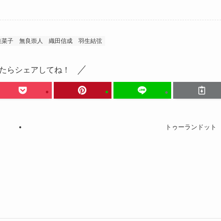
佳菜子
無良崇人
織田信成
羽生結弦
たらシェアしてね！
トゥーランドット