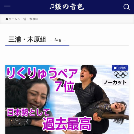
ホーム
三浦・木原組
三浦・木原組
– tag –
その他